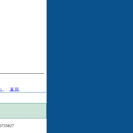
）
返 回
6735827