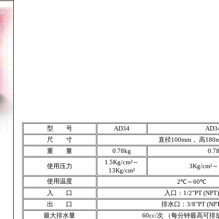
型 号
AD34
AD3
尺 寸
直径100mm，
高
180
重 量
0.78kg
0.7
1.5Kg/cm²～
使用压力
3Kg/cm²～
13Kg/cm²
使用温度
2
℃
～60
℃
入 口
入口：
1/2"PT (NPT)
出 口
排水口：
3/8"PT (NP
最大排水量
60cc/
次
（每分钟最高可排