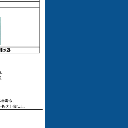
排水器
蚀。
垢。
水器寿命。
环长达十倍以上。