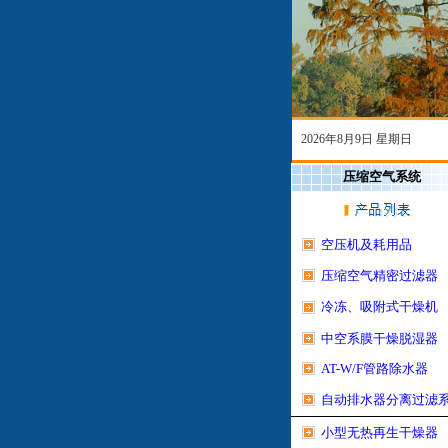
2026年8月9日 星期日
压缩
空气系统
空压机及耗用品
压缩空气精密过滤器
冷冻、吸附式干燥机
中空系膜干燥脱湿器
AT-W/F管路除水器
自动排水器分离过滤
小型无热再生干燥器