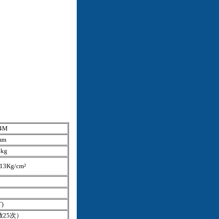
4M
mm
8kg
13Kg/cm²
T)
放
25
次）