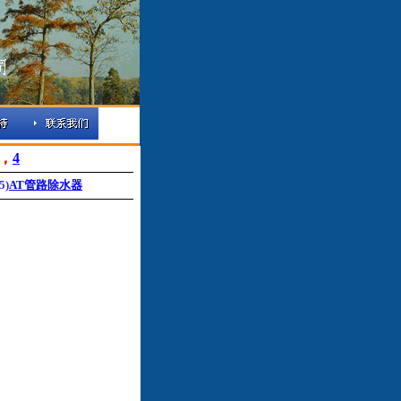
，
4
5)
AT管路除水器