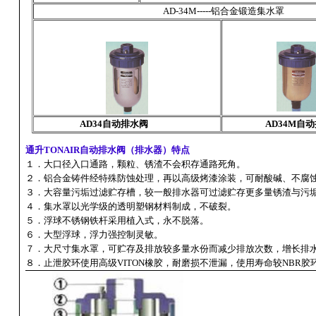
AD-34M-----
铝合金锻造集水罩
AD34自动排水阀
AD34M自动
通升TONAIR自动排水阀（排水器）特点
１．大口径入口通路，颗粒、锈渣不会积存通路死角。
２．铝合金铸件经特殊防蚀处理，再以高级烤漆涂装，可耐酸碱、不腐
３．大容量污垢过滤贮存槽，较一般排水器可过滤贮存更多量锈渣与污
４．集水罩以光学级的透明塑钢材料制成，不破裂。
５．浮球不锈钢铁杆采用植入式，永不脱落。
６．大型浮球，浮力强控制灵敏。
７．大尺寸集水罩，可贮存及排放较多量水份而减少排放次数，增长排
８．止泄胶环使用高级VITON橡胶，耐磨损不泄漏，使用寿命较NBR胶