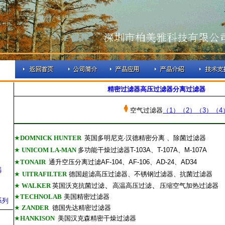
精密过滤器高压过滤器分离过滤器
空气过滤器
（1）
（2）
（3）
（4
★
DOMNICK
HUNTER
英国多明尼克
·
汉德精密分离
、
除菌过滤器
★
UNICOM
LA-MAN
多功能干燥过滤器T-103A、T-107A、
M-107A
★
TONAIR
通升空压分离过滤AF-104、AF-106
、
AD-24、AD34
器
★
UITRAFILTER
德国超滤高压过滤器、不锈钢过滤器、抗菌过滤器
、
、
★
WALKER
英国沃克抗菌过滤
高温高压过滤
压缩空气加热过滤器
★
TECHNOLAB
美国精密过滤器
系列
★
ZANDER
德国先达精密过滤器
★
HANKISON
美国汉克森精密干燥过滤器