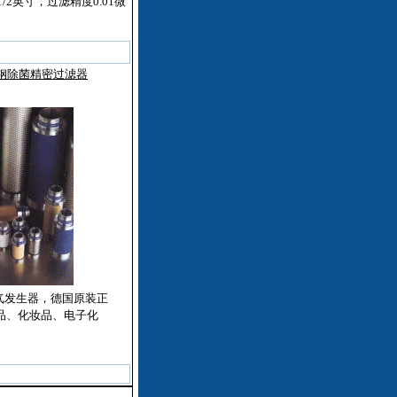
和1/2英寸，过滤精度0.01微
钢除菌精密过滤器
气发生器，德国原装正
品、化妆品、电子化