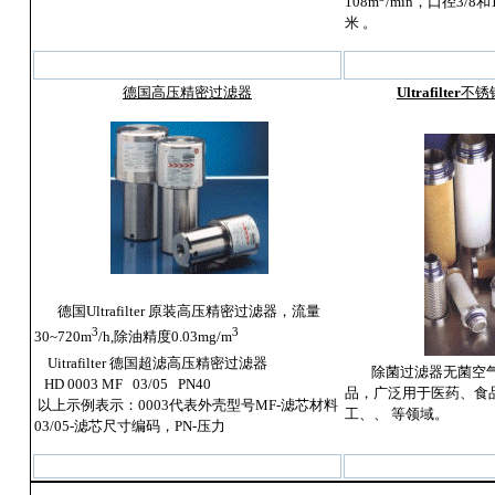
108m
/min，口径3/8
米 。
德国高压精密过滤器
U
ltrafilter
不锈
德国Ultrafilter
原装高压精密过滤器，流量
3
3
30~720m
/h,除油精度0.03mg/m
Uitrafilter 德国超滤高压精密过滤器
除菌过滤器无菌空
HD 0003 MF 03/05 PN40
品，广泛用于医药、食
以上示例表示：0003代表外壳型号MF-滤芯材料
工、、 等领域。
03/05-滤芯尺寸编码，PN-压力