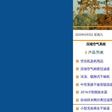
2026年8月8日 星期六
压缩空气系统
空压机及耗用品
压缩空气精密过滤器
冷冻、吸附式干燥机
中空系膜干燥管脱湿
AT-W/F管路除水器
自动排水阀分离过滤
小型无热再生干燥器